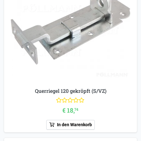
Querriegel 120 gekröpft (S/VZ)
€ 18,
74
In den Warenkorb