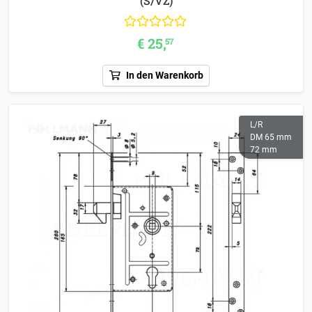
(S/VZ)
€ 25,
57
In den Warenkorb
L/R
DM 65 mm
72 mm