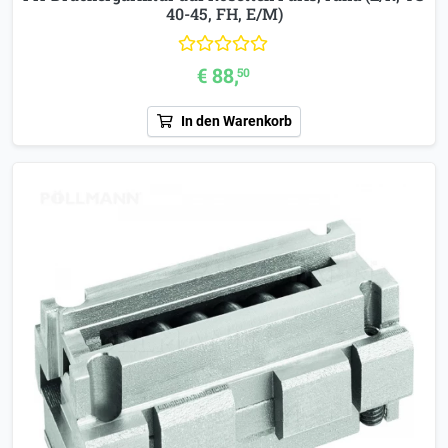
40-45, FH, E/M)
€ 88,
50
In den Warenkorb