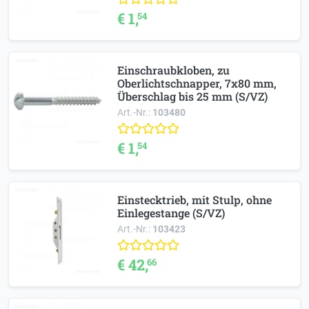
€ 1,
54
Einschraubkloben, zu
Oberlichtschnapper, 7x80 mm,
Überschlag bis 25 mm (S/VZ)
Art.-Nr.:
103480
€ 1,
54
Einstecktrieb, mit Stulp, ohne
Einlegestange (S/VZ)
Art.-Nr.:
103423
€ 42,
66