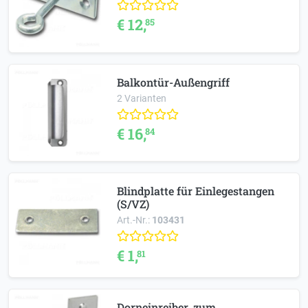
€ 12,
85
Balkontür-Außengriff
2 Varianten
€ 16,
84
Blindplatte für Einlegestangen
(S/VZ)
Art.-Nr.:
103431
€ 1,
81
Dorneinreiber, zum