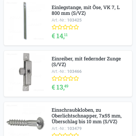
Einlegstange, mit Öse, VK 7, L
800 mm (S/VZ)
Art.-Nr.:
103425
€ 14,
11
Einreiber, mit federnder Zunge
(S/VZ)
Art.-Nr.:
103466
€ 13,
49
Einschraubkloben, zu
Oberlichtschnapper, 7x55 mm,
Überschlag bis 10 mm (S/VZ)
Art.-Nr.:
103479