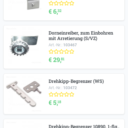
€ 6,
32
Dorneinreiber, zum Einbohren
mit Arretierung (S/VZ)
Art.-Nr.:
103467
€ 29,
81
Drehkipp-Begrenzer (WS)
Art.-Nr.:
103472
€ 5,
18
Drehkipp-Begrenzer 10890, 1-flg.,