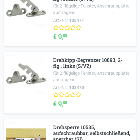
für 2-flügelige Fenster, Anschraubplatte
austragend
Art.-Nr.:
103471
€ 9,
88
Drehkipp-Begrenzer 10893, 2-
flg., links (S/VZ)
für 2-flügelige Fenster, Anschraubplatte
austragend
Art.-Nr.:
103470
€ 9,
88
Drehsperre 10535,
aufschraubbar, selbstschließend,
sperrbar (SI)