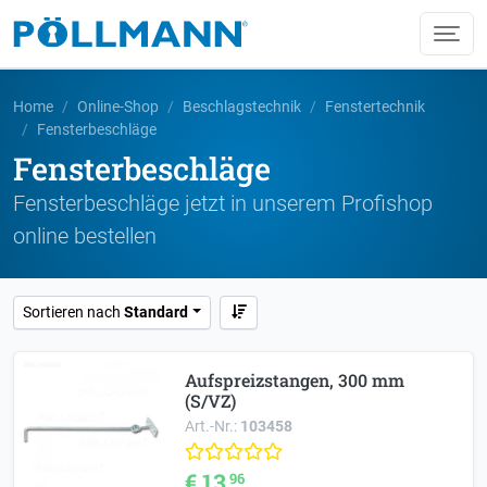
Home
Online-Shop
Beschlagstechnik
Fenstertechnik
Fensterbeschläge
Fensterbeschläge
Fensterbeschläge jetzt in unserem Profishop
online bestellen
Sortieren nach
Standard
Aufspreizstangen, 300 mm
(S/VZ)
Art.-Nr.:
103458
€ 13,
96