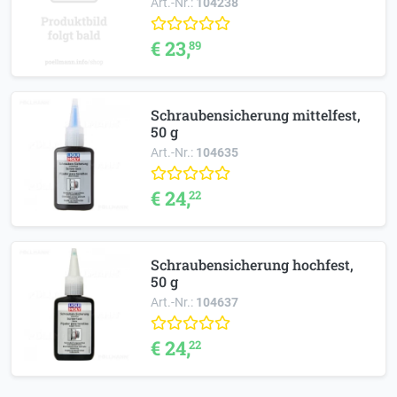
Art.-Nr.:
104238
€ 23,
89
Schraubensicherung mittelfest,
50 g
Art.-Nr.:
104635
€ 24,
22
Schraubensicherung hochfest,
50 g
Art.-Nr.:
104637
€ 24,
22