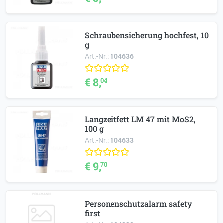
Schraubensicherung hochfest, 10
g
Art.-Nr.:
104636
€ 8,
04
Langzeitfett LM 47 mit MoS2,
100 g
Art.-Nr.:
104633
€ 9,
70
Personenschutzalarm safety
first