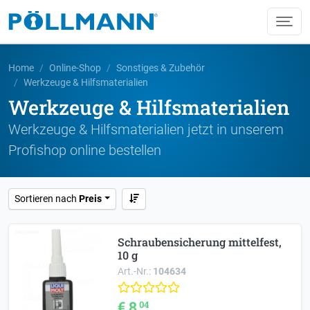
Home
Online-Shop
Sonstiges & Zubehör
Werkzeuge & Hilfsmaterialien
Werkzeuge & Hilfsmaterialien
Werkzeuge & Hilfsmaterialien jetzt in unserem
Profishop online bestellen
Sortieren nach
Preis
Schraubensicherung mittelfest,
10 g
Art.-Nr.:
104634
€ 8,
04